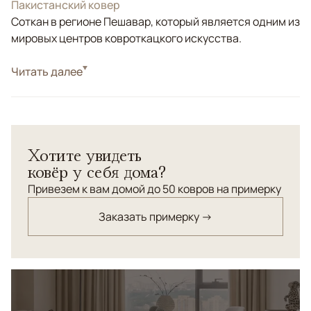
Пакистанский ковер
Соткан в регионе Пешавар, который является одним из
мировых центров ковроткацкого искусства.
Стиль
Читать далее
Классические
Цвета
Бирюзовый, Мультиколор
Узоры
Растительный
Пакистанский шерстяной ковер Bijar выполнен
Хотите увидеть
вручную и украшен изящным восточным орнаментом в
ковёр у себя дома?
насыщенных бирюзовых и синих тонах с контрастными
акцентами. Его сложный узор придаёт интерьеру
Привезем к вам домой до 50 ковров на примерку
глубину и изысканность, создавая атмосферу уюта и
Заказать примерку →
благородства. Такой ковер станет эффектным
украшением гостиной, кабинета или столовой,
подчёркивая утончённый вкус хозяев.