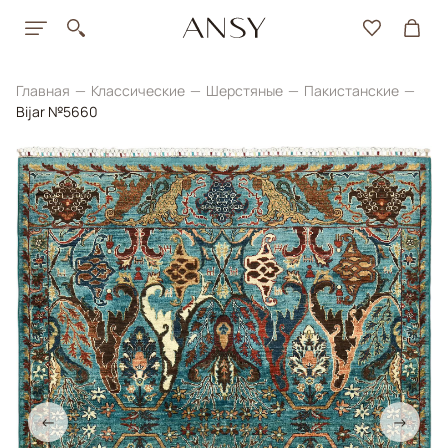
Главная
Классические
Шерстяные
Пакистанские
Bijar №5660
←
→