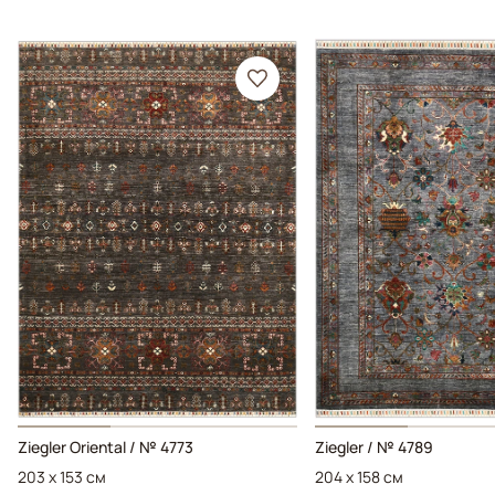
Ziegler Oriental / № 4773
Ziegler / № 4789
203 x 153 см
204 x 158 см