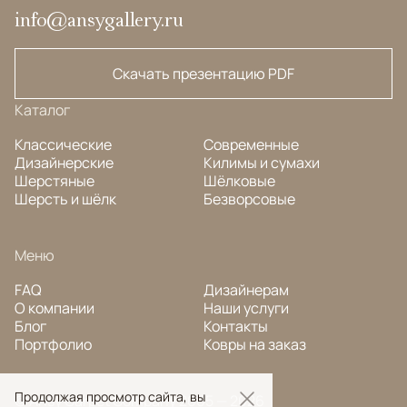
info@ansygallery.ru
Скачать презентацию PDF
Каталог
Классические
Современные
Дизайнерские
Килимы и сумахи
Шерстяные
Шёлковые
Шерсть и шёлк
Безворсовые
Меню
FAQ
Дизайнерам
О компании
Наши услуги
Блог
Контакты
Портфолио
Ковры на заказ
Продолжая просмотр сайта, вы
© Ansy Carpet Company 2005 — 2026