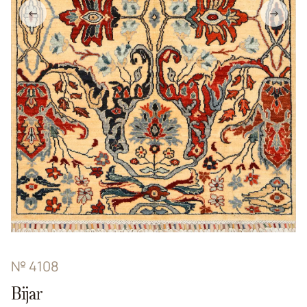
←
→
№ 4108
Bijar