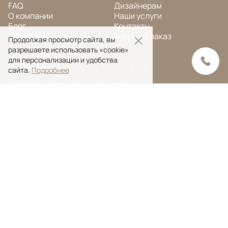
FAQ
Дизайнерам
О компании
Наши услуги
Блог
Контакты
Портфолио
Ковры на заказ
Продолжая просмотр сайта, вы
разрешаете использовать «cookie»
для персонализации и удобства
© Ansy Carpet Company 2005 — 2026
сайта.
Подробнее
Политика конфиденциальности
Поиск ковра
Поиск