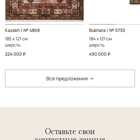
Kazakh / № 4868
Bukhara / № 5730
185 x 121 см
184 x 121 см
шерсть
шерсть
224 000 ₽
490 000 ₽
Все предложения →
Оставьте свои
контактные данные