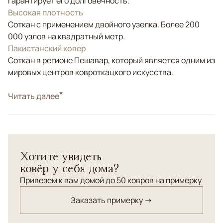
гарантирует его долговечность.
Высокая плотность
Соткан с применением двойного узелка. Более 200
000 узлов на квадратный метр.
Пакистанский ковер
Соткан в регионе Пешавар, который является одним из
мировых центров ковроткацкого искусства.
Стиль
Читать далее
Классические
Цвета
Белый/Сливочный, Бежевый, Мультиколор
Узоры
Растительный
Хотите увидеть
ковёр у себя дома?
Привезем к вам домой до 50 ковров на примерку
Заказать примерку →