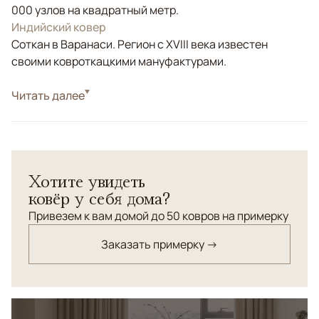
000 узлов на квадратный метр.
Индийский ковер
Соткан в Варанаси. Регион с XVIII века известен
своими ковроткацкими мануфактурами.
Стиль
Читать далее
Современные
Цвета
Белый/Сливочный, Бежевый
Узоры
Геометрический
Хотите увидеть
ковёр у себя дома?
Привезем к вам домой до 50 ковров на примерку
Заказать примерку →