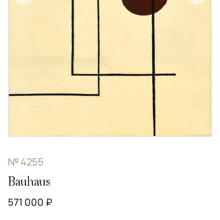
№ 4255
Bauhaus
571 000 ₽