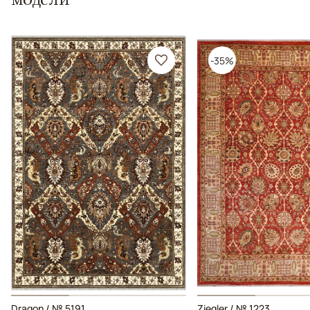
-35%
Dragon / № 5191
Ziegler / № 1223