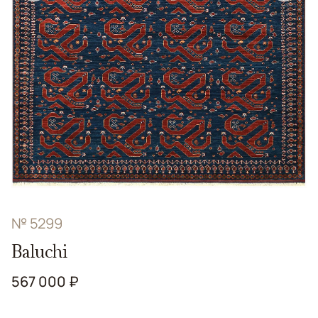
№ 5299
Baluchi
567 000 ₽