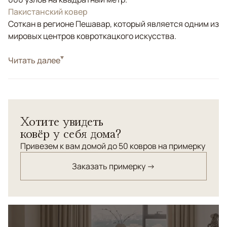
Пакистанский ковер
Соткан в регионе Пешавар, который является одним из
мировых центров ковроткацкого искусства.
Стиль
Читать далее
Классические
Цвета
Красный/Бордовый, Синий
Узоры
Растительный, Геометрический
Хотите увидеть
ковёр у себя дома?
Привезем к вам домой до 50 ковров на примерку
Заказать примерку →