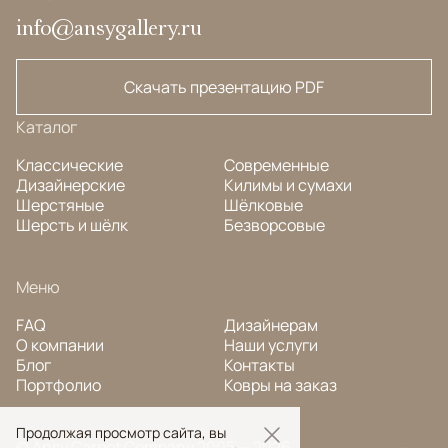
info@ansygallery.ru
Скачать презентацию PDF
Каталог
Классические
Современные
Дизайнерские
Килимы и сумахи
Шерстяные
Шёлковые
Шерсть и шёлк
Безворсовые
Меню
FAQ
Дизайнерам
О компании
Наши услуги
Блог
Контакты
Портфолио
Ковры на заказ
Продолжая просмотр сайта, вы
© Ansy Carpet Company 2005 — 2026