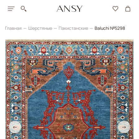
Главная
Шерстяные
Пакистанские
Baluchi №5298
←
→