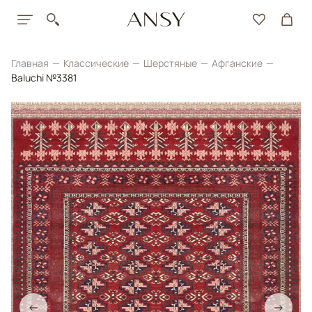
Главная
Классические
Шерстяные
Афганские
Baluchi №3381
←
→