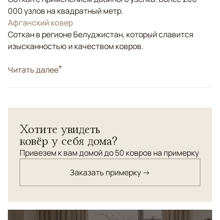
000 узлов на квадратный метр.
Афганский ковер
Соткан в регионе Белуджистан, который славится
изысканностью и качеством ковров.
Стиль
Читать далее
Классические
Традиционный орнамент и старинная технология
ручного ковроткачества. Шерсть высшей категории.
Хотите увидеть
ковёр у себя дома?
Привезем к вам домой до 50 ковров на примерку
Заказать примерку →