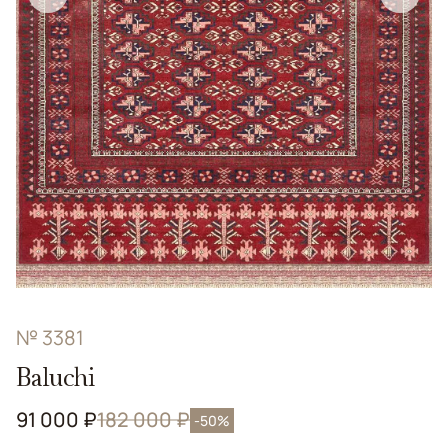
№ 3381
Baluchi
91 000 ₽
182 000 ₽
-50%