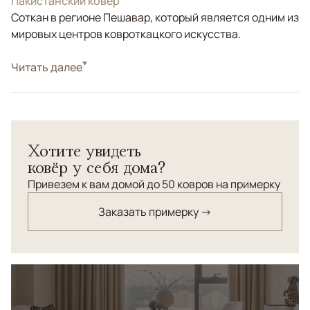
Пакистанский ковер
Соткан в регионе Пешавар, который является одним из
мировых центров ковроткацкого искусства.
Стиль
Читать далее
Классические
Цвета
Бежевый, Зеленый, Мультиколор
Узоры
Геометрический
Ковер Kazakh из Пакистана выполнен вручную из
Хотите увидеть
натуральной шерсти премиального качества. Его
ковёр у себя дома?
традиционный геометрический узор в сочетании с
мягкой цветовой палитрой мятного, серого и бежевого
Привезем к вам домой до 50 ковров на примерку
оттенков придает интерьеру изысканность и тепло,
Заказать примерку →
подчеркивая аутентичную восточную эстетику.