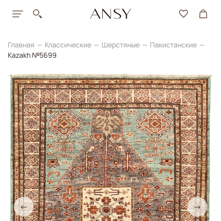
Главная
Классические
Шерстяные
Пакистанские
Kazakh №5699
←
→