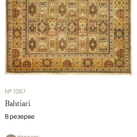
№ 1067
Bahtiari
В резерве
Наличие: