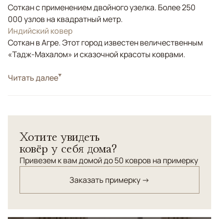
Соткан с применением двойного узелка. Более 250
000 узлов на квадратный метр.
Индийский ковер
Соткан в Агре. Этот город известен величественным
«Тадж-Махалом» и сказочной красоты коврами.
Стиль
Читать далее
Классические
Индийский ковер из высококачественной шерсти с
классическим орнаментом. Отличный вариант для
кабинета в колониальном стиле.
Хотите увидеть
ковёр у себя дома?
Привезем к вам домой до 50 ковров на примерку
Заказать примерку →