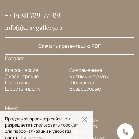
+7 (495) 789-77-89
info@ansygallery.ru
Скачать презентацию PDF
Каталог
Классические
Современные
Дизайнерские
Килимы и сумахи
Шерстяные
Шёлковые
Шерсть и шёлк
Безворсовые
Меню
Продолжая просмотр сайта, вы
FAQ
Дизайнерам
разрешаете использовать «cookie»
О компании
Наши услуги
для персонализации и удобства
Блог
Контакты
сайта.
Подробнее
Портфолио
Ковры на заказ