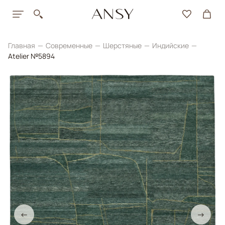
Главная
Современные
Шерстяные
Индийские
Atelier №5894
←
→