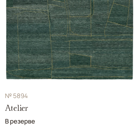
№ 5894
Atelier
В резерве