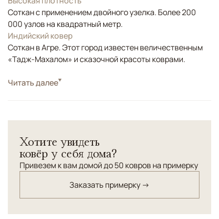
Высокая плотность
Соткан с применением двойного узелка. Более 200
000 узлов на квадратный метр.
Индийский ковер
Соткан в Агре. Этот город известен величественным
«Тадж-Махалом» и сказочной красоты коврами.
Стиль
Читать далее
Современные
Цвета
Зеленый
Узоры
Геометрический
Ковер ручной работы Atelier - прекрасное наполнение
Хотите увидеть
вашего интерьера, акцентная доминанта, превнесёт
ковёр у себя дома?
стиля и уюта. Соткан из премиальной натуральной
новозеландской шерсти высшей категории.
Привезем к вам домой до 50 ковров на примерку
Заказать примерку →