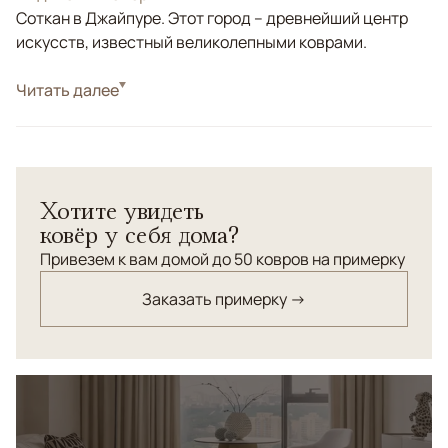
Соткан в Джайпуре. Этот город – древнейший центр
искусств, известный великолепными коврами.
Стиль
Читать далее
Классические
Цвета
Розовый, Коричневый/Терракотовый
Узоры
Растительный
Хотите увидеть
ковёр у себя дома?
Привезем к вам домой до 50 ковров на примерку
Заказать примерку →