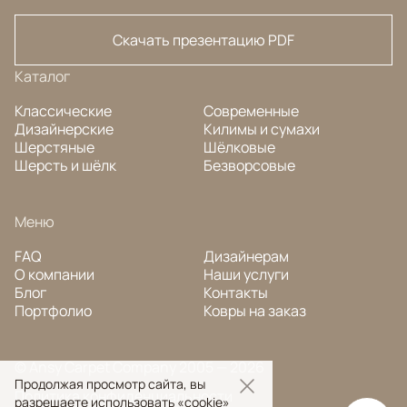
Скачать презентацию PDF
Каталог
Классические
Современные
Дизайнерские
Килимы и сумахи
Шерстяные
Шёлковые
Шерсть и шёлк
Безворсовые
Меню
FAQ
Дизайнерам
О компании
Наши услуги
Блог
Контакты
Портфолио
Ковры на заказ
© Ansy Carpet Company 2005 — 2026
Продолжая просмотр сайта, вы
Политика конфиденциальности
разрешаете использовать «cookie»