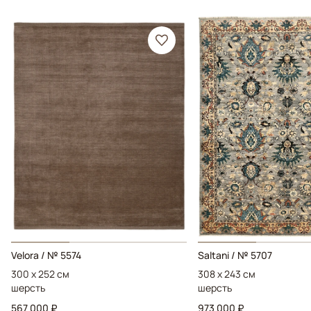
Velora / № 5574
Saltani / № 5707
300 x 252 см
308 x 243 см
шерсть
шерсть
567 000 ₽
973 000 ₽