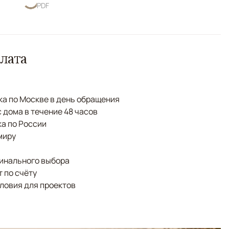
PDF
лата
а по Москве в день обращения
с дома в течение 48 часов
а по России
миру
финального выбора
 по счёту
ловия для проектов