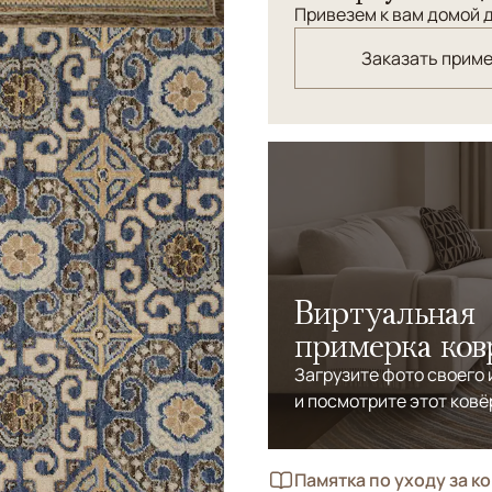
Привезем к вам домой д
Заказать прим
Виртуальная
примерка ков
Загрузите фото своего
и посмотрите этот ковё
Памятка по уходу за к