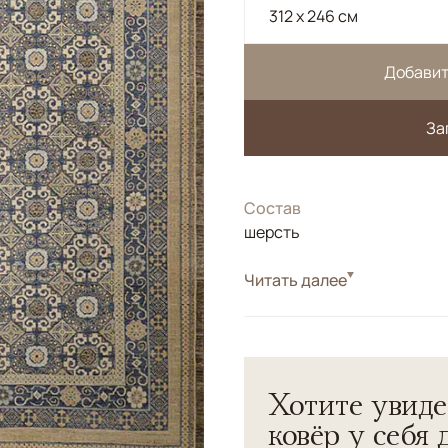
312 x 246 см
Добавит
За
Состав
шерсть
Стиль
Читать далее
Классические
Шерстяной ковер ручной р
применением старинной те
Хотите увиде
ковёр у себя 