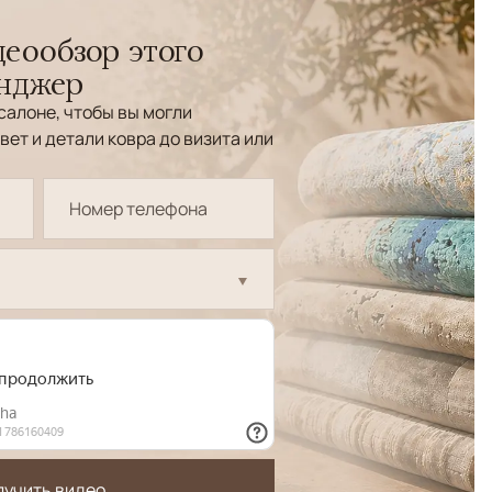
еообзор этого
енджер
салоне, чтобы вы могли
вет и детали ковра до визита или
лучить видео