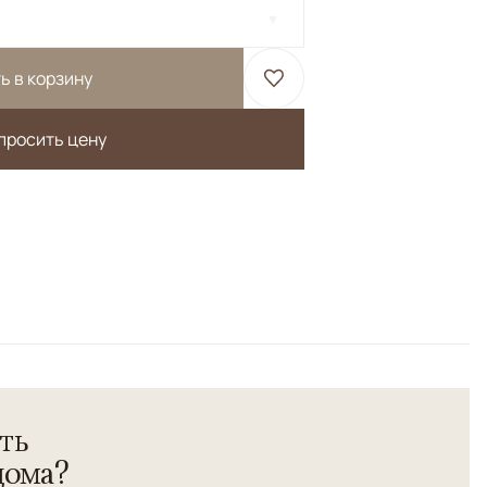
ь в корзину
просить цену
аботы соткан из шерсти высшего качества с
хнологии веретенной крутки нити.
ть
дома?