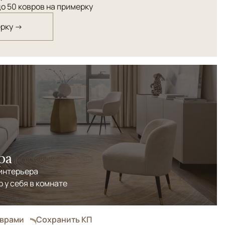
о 50 ковров на примерку
ерку →
ра
 интерьера
р у себя в комнате
оврами
Сохранить КП