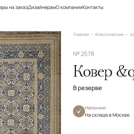
вры на заказ
Дизайнерам
О компании
Контакты
Главная
Классические
Ш
№ 2578
Ковер &q
В резерве
Наличие:
На складе в Москве