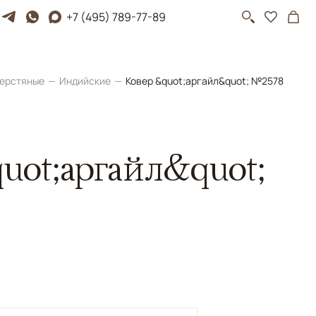
+7 (495) 789-77-89
ерстяные
Индийские
Ковер &quot;аргайл&quot; №2578
uot;аргайл&quot;