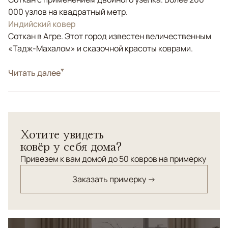
000 узлов на квадратный метр.
Индийский ковер
Соткан в Агре. Этот город известен величественным
«Тадж-Махалом» и сказочной красоты коврами.
Стиль
Читать далее
Классические
Цвета
Белый/Сливочный, Бежевый, Серый
Узоры
Растительный
Шерстяной ковер с безбордюрным орнаментом и
Хотите увидеть
фоном ванильного цвета.
ковёр у себя дома?
Привезем к вам домой до 50 ковров на примерку
Заказать примерку →