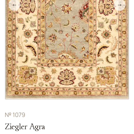
←
→
№ 1079
Ziegler Agra