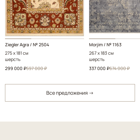
Ziegler Agra / № 2504
Morjim / № 1163
275 x 181 см
267 x 183 см
шерсть
шерсть
299 000 ₽
597 000 ₽
337 000 ₽
674 000 ₽
Все предложения →