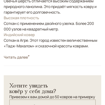
Овечья шерсть отличается высоким содержанием
природного ланолина. Это придаёт мягкость ковру и
гарантирует его долговечность.
Высокая плотность
Соткан с применением двойного узелка. Более 200
000 узлов на квадратный метр.
Индийский ковер
Соткан в Агре. Этот город известен величественным
«Тадж-Махалом» и сказочной красоты коврами.
Стиль
Читать далее
Классические
Цвета
Бирюзовый
Узоры
Растительный
Индийский классический ковер из шерсти высшего
Хотите увидеть
качества. Соткан по старинной технологии с
ковёр у себя дома?
использованием ручной крутки нити.
Привезем к вам домой до 50 ковров на примерку