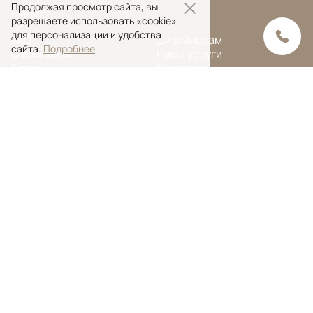
Продолжая просмотр сайта, вы
Меню
разрешаете использовать «cookie»
для персонализации и удобства
FAQ
Дизайнерам
сайта.
Подробнее
О компании
Наши услуги
Блог
Контакты
Портфолио
Ковры на заказ
© Ansy Carpet Company 2005 — 2026
Политика конфиденциальности
Поиск ковра
Поиск