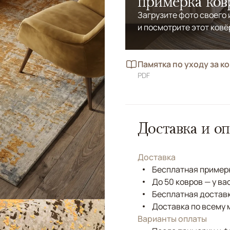
примерка ков
Загрузите фото своего
и посмотрите этот ковё
Памятка по уходу за к
PDF
Доставка и оп
Доставка
Бесплатная примерк
До 50 ковров — у ва
Бесплатная доставк
Доставка по всему 
Варианты оплаты