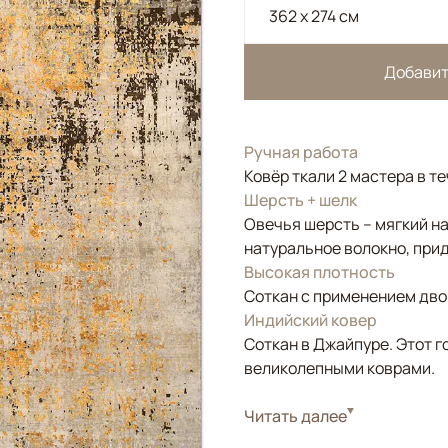
362 x 274 см
Добавит
Ручная работа
Ковёр ткали 2 мастера в те
Шерсть + шелк
Овечья шерсть – мягкий н
натуральное волокно, прид
Высокая плотность
Соткан с применением двой
Индийский ковер
Соткан в Джайпуре. Этот г
великолепными коврами.
Стиль
Читать далее
Современные
Цвета
Белый/Сливочный, З