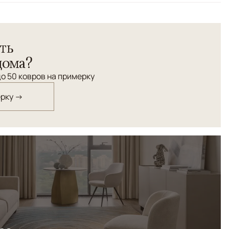
ть
дома?
о 50 ковров на примерку
ерку →