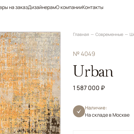
вры на заказ
Дизайнерам
О компании
Контакты
Главная
Современные
Ш
№ 4049
Urban
1 587 000 ₽
Наличие:
На складе в Москве