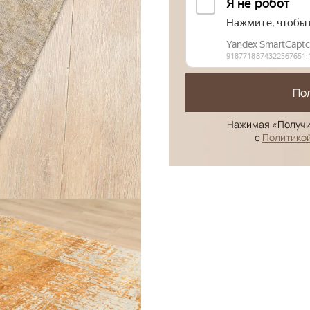
По
Нажимая «Получи
с
Политико