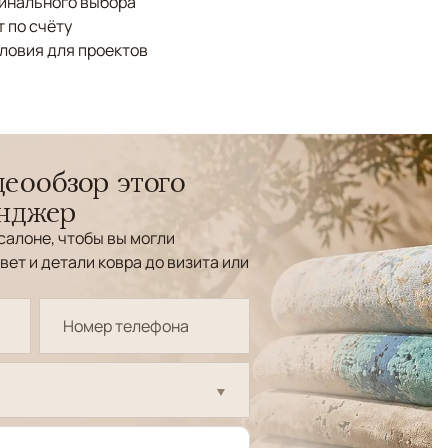
финального выбора
 по счёту
ловия для проектов
еообзор этого
енджер
салоне, чтобы вы могли
вет и детали ковра до визита или