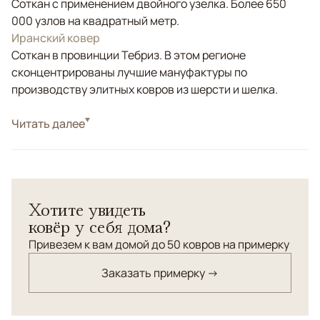
Соткан с применением двойного узелка. Более 650
000 узлов на квадратный метр.
Иранский ковер
Соткан в провинции Тебриз. В этом регионе
сконцентрированы лучшие мануфактуры по
производству элитных ковров из шерсти и шелка.
Стиль
Читать далее
Классические
Персидский ковёр cо сложным орнаментом в
превосходном исполнении. Шерсть и шелк высшей
категории.
Хотите увидеть
ковёр у себя дома?
Привезем к вам домой до 50 ковров на примерку
Заказать примерку →