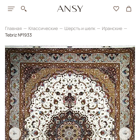
Главная
Классические
Шерсть и шелк
Иранские
Tebriz №1933
←
→