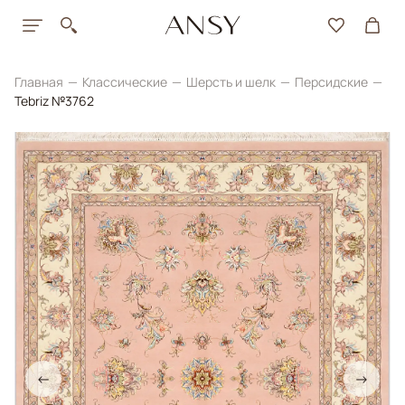
Главная
Классические
Шерсть и шелк
Персидские
Tebriz №3762
←
→