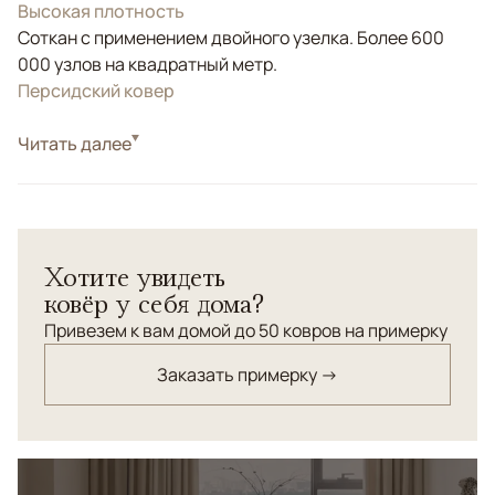
Высокая плотность
Соткан с применением двойного узелка. Более 600
000 узлов на квадратный метр.
Персидский ковер
Стиль
Читать далее
Классические
Цвета
Розовый
Узоры
Растительный
Хотите увидеть
ковёр у себя дома?
Привезем к вам домой до 50 ковров на примерку
Заказать примерку →