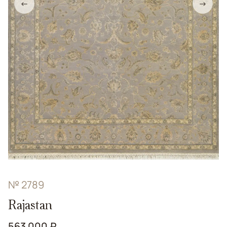
←
→
№ 2789
Rajastan
563 000 ₽