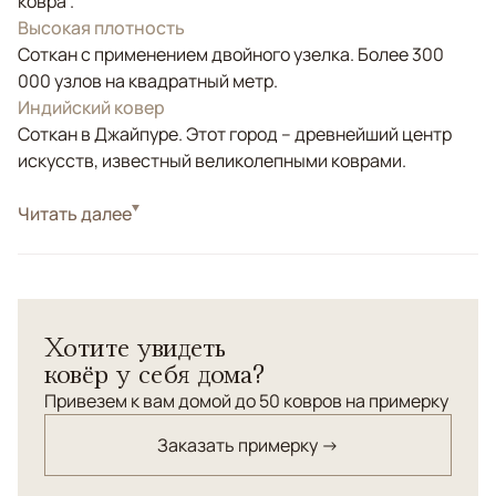
ковра .
Высокая плотность
Соткан с применением двойного узелка. Более 300
000 узлов на квадратный метр.
Индийский ковер
Соткан в Джайпуре. Этот город – древнейший центр
искусств, известный великолепными коврами.
Стиль
Читать далее
Классические
Цвета
Серый, Фиолетовый/Сиреневый
Узоры
Растительный
Ковер выполнен в приятной серо-бежевой цветовой
Хотите увидеть
гамме. Соткан из натурального шелка и шерсти
ковёр у себя дома?
высшей категории. Рельефная стрижка ворса.
Привезем к вам домой до 50 ковров на примерку
Заказать примерку →