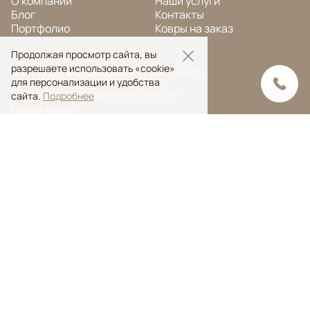
О компании
Наши услуги
Блог
Контакты
Портфолио
Ковры на заказ
Продолжая просмотр сайта, вы
разрешаете использовать «cookie»
© Ansy Carpet Company 2005 — 2026
для персонализации и удобства
Политика конфиденциальности
сайта.
Подробнее
Поиск ковра
Поиск
Ansy Сarpet Сompany