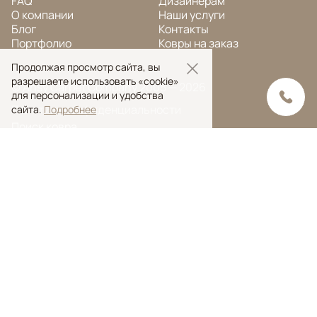
FAQ
Дизайнерам
О компании
Наши услуги
Блог
Контакты
Портфолио
Ковры на заказ
Продолжая просмотр сайта, вы
разрешаете использовать «cookie»
© Ansy Carpet Company 2005 — 2026
для персонализации и удобства
Политика конфиденциальности
сайта.
Подробнее
Поиск ковра
Поиск