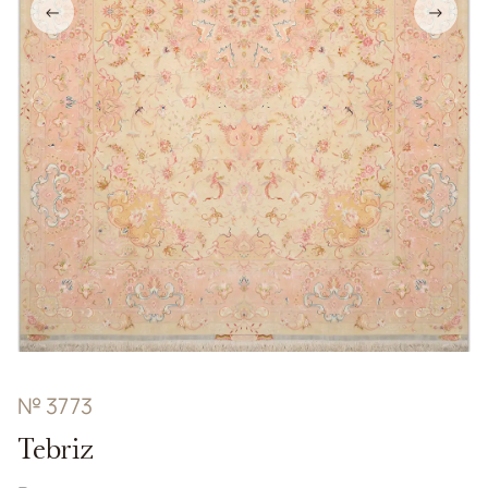
←
→
№ 3773
Tebriz