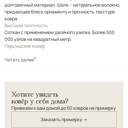
долговечный материал. Шелк – натуральное волокно,
придающее блеск орнаменту и прочность текстуре
ковра .
Высокая плотность
Соткан с применением двойного узелка. Более 500
000 узлов на квадратный метр.
Персидский ковер
Стиль
Читать далее
Классические
Цвета
Белый/Сливочный, Бежевый, Розовый
Узоры
Растительный
Хотите увидеть
ковёр у себя дома?
Привезем к вам домой до 50 ковров на примерку
Заказать примерку →