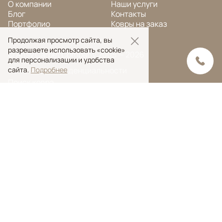
О компании
Наши услуги
Блог
Контакты
Портфолио
Ковры на заказ
Продолжая просмотр сайта, вы
разрешаете использовать «cookie»
© Ansy Carpet Company 2005 — 2026
для персонализации и удобства
Политика конфиденциальности
сайта.
Подробнее
Поиск ковра
Поиск