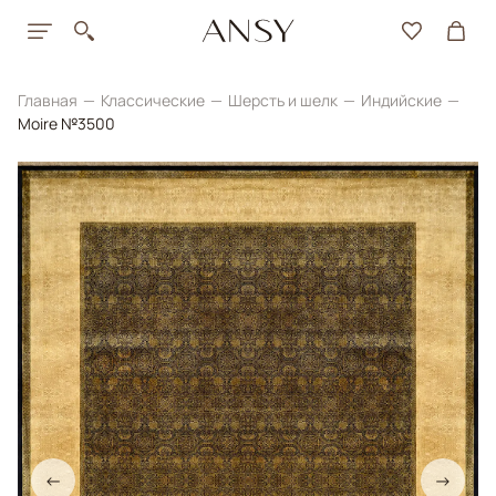
Главная
Классические
Шерсть и шелк
Индийские
Moire №3500
←
→