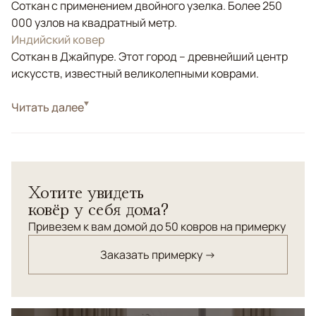
Соткан с применением двойного узелка. Более 250
000 узлов на квадратный метр.
Индийский ковер
Соткан в Джайпуре. Этот город – древнейший центр
искусств, известный великолепными коврами.
Стиль
Читать далее
Классические
Цвета
Золотой, Черный/Темносиний
Узоры
Растительный, Геометрический
Элегантность изумительного ковра "Муар" с
Хотите увидеть
"кружевным" орнаментом из натурального шелка,
ковёр у себя дома?
придаст вашему интерьеру особый шик.
Привезем к вам домой до 50 ковров на примерку
Заказать примерку →