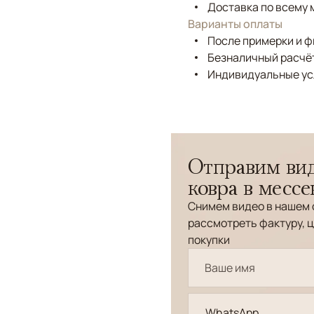
Доставка по всему 
Варианты оплаты
После примерки и 
Безналичный расчёт
Индивидуальные ус
Отправим вид
ковра в месс
Снимем видео в нашем 
рассмотреть фактуру, ц
покупки
WhatsApp