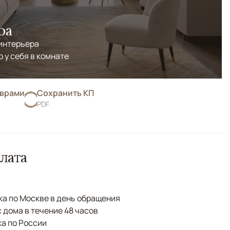
ра
 интерьера
р у себя в комнате
оврами
Сохранить КП
PDF
лата
а по Москве в день обращения
с дома в течение 48 часов
а по России