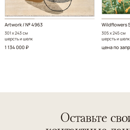
Artwork / № 4963
Wildflowers 
301 x 243 см
305 x 245 см
шерсть и шелк
шерсть и шелк
1 134 000 ₽
цена по зап
Оставьте сво