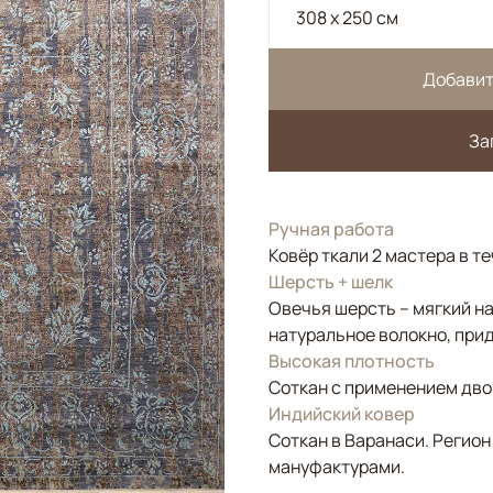
308 x 250 см
Добавит
За
Ручная работа
Ковёр ткали 2 мастера в т
Шерсть + шелк
Овечья шерсть – мягкий н
натуральное волокно, прид
Высокая плотность
Соткан с применением двой
Индийский ковер
Соткан в Варанаси. Регион
мануфактурами.