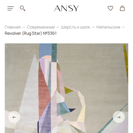
Главная
Современные
Шерсть и шелк
Непальские
Revolver (Rug Star) №3361
←
→