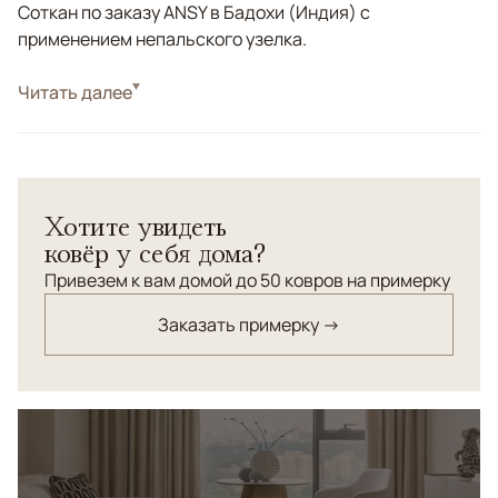
Соткан по заказу ANSY в Бадохи (Индия) с
применением непальского узелка.
Стиль
Читать далее
Современные
Голубой, Зеленый, Оливковый, Фиолетовый/
Цвета
Сиреневый, Мультиколор
Узоры
Геометрический
Хотите увидеть
Ковер Revolver – это сочетание креативного дизайна,
ковёр у себя дома?
высокого стиля, высочайшего качества ручного труда
и, безусловно, неординарных решений!
Привезем к вам домой до 50 ковров на примерку
Заказать примерку →