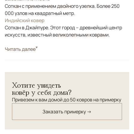
Соткан с применением двойного узелка. Более 250
000 узлов на квадратный метр.
Индийский ковер
Соткан в Джайпуре. Этот город – древнейший центр
искусств, известный великолепными коврами.
Стиль
Читать далее
Классические
Цвета
Желтый, Золотой, Розовый
Узоры
Растительный
Ковер "Дамаск", выполненный в горчично-золотых
Хотите увидеть
тонах, улучшающих настроение, станет
ковёр у себя дома?
замечательным предметом в оформлении
современных и классических интерьеров.
Привезем к вам домой до 50 ковров на примерку
Заказать примерку →