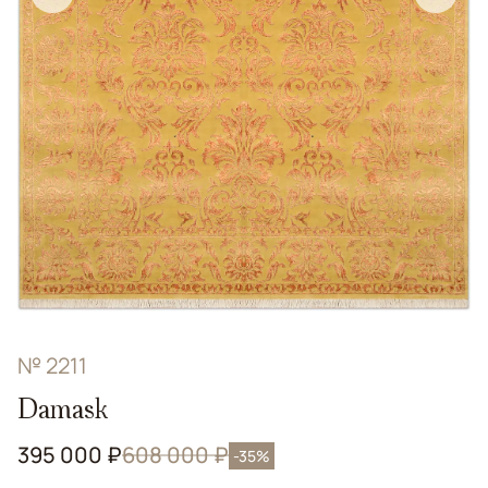
№ 2211
Damask
395 000 ₽
608 000 ₽
-35%