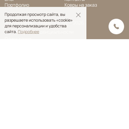
Портфолио
Ковры на заказ
Продолжая просмотр сайта, вы
разрешаете использовать «cookie»
© Ansy Carpet Company 2005 — 2026
для персонализации и удобства
сайта.
Подробнее
Политика конфиденциальности
Поиск ковра
Поиск
Ansy Сarpet Сompany