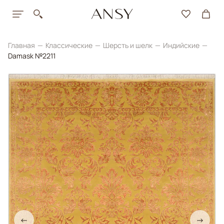
Главная
Классические
Шерсть и шелк
Индийские
Damask №2211
←
→