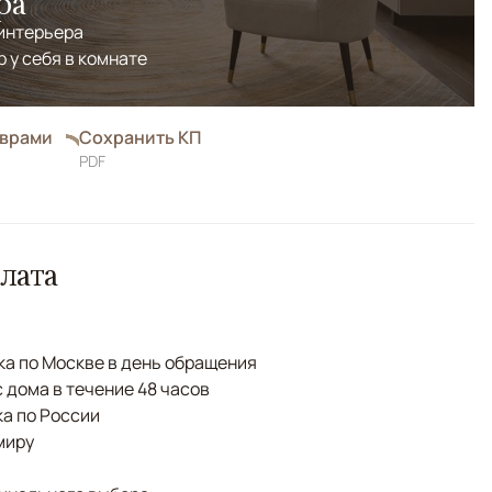
ра
 интерьера
р у себя в комнате
оврами
Сохранить КП
PDF
лата
а по Москве в день обращения
с дома в течение 48 часов
а по России
миру