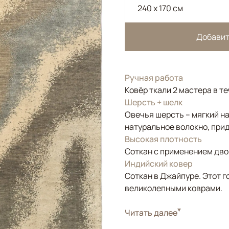
240 x 170 см
Добавит
Ручная работа
Ковёр ткали 2 мастера в т
Шерсть + шелк
Овечья шерсть – мягкий н
натуральное волокно, прид
Высокая плотность
Соткан с применением двой
Индийский ковер
Соткан в Джайпуре. Этот г
великолепными коврами.
Стиль
Читать далее
Современные
Цвета
Бежевый, Золотой, 