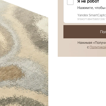
По
Нажимая «Получи
с
Политико