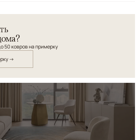
 работы из коллекции Elemen соткан в Индии из шерсти
ть
атурального шёлка. Ковер станет не только акцентным и
нтерьера, но и привнесёт в ваш дом уюта и тепла.
дома?
о 50 ковров на примерку
ерку →