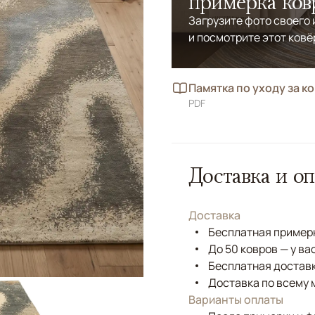
примерка ков
Загрузите фото своего
и посмотрите этот ковё
Памятка по уходу за к
PDF
Доставка и оп
Доставка
Бесплатная примерк
До 50 ковров — у ва
Бесплатная доставк
Доставка по всему 
Варианты оплаты