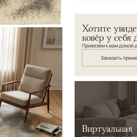
Узоры
Абстрактный
Дизайнерский ковер ручной
Хотите увиде
премиального качества и н
незаменимым акссесуаром и
ковёр у себя 
Привезем к вам домой д
Заказать прим
Виртуальная