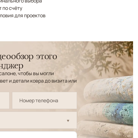
финального выбора
 по счёту
ловия для проектов
еообзор этого
енджер
салоне, чтобы вы могли
вет и детали ковра до визита или