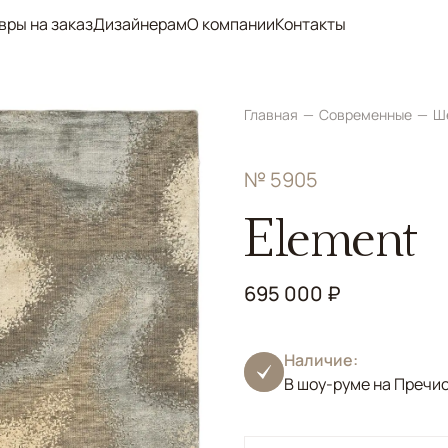
вры на заказ
Дизайнерам
О компании
Контакты
Главная
Современные
Ш
№ 5905
Element
695 000 ₽
Наличие:
В шоу-руме на Пречи