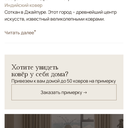
Индийский ковер
Соткан в Джайпуре. Этот город – древнейший центр
искусств, известный великолепными коврами.
Стиль
Читать далее
Классические
Ковер "Ренессанс" с роскошным витиеватым
орнаментом из шелка, выполненный в элегантной
цветовой гамме - образец высокого стиля.
Хотите увидеть
ковёр у себя дома?
Привезем к вам домой до 50 ковров на примерку
Заказать примерку →