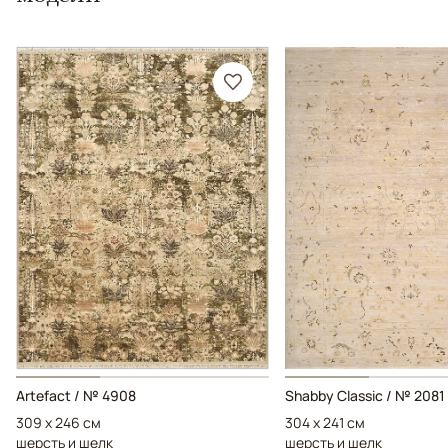
Artefact / № 4908
Shabby Classic / № 2081
309 x 246 см
304 x 241 см
шерсть и шелк
шерсть и шелк