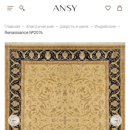
Главная
Классические
Шерсть и шелк
Индийские
Renaissance №2074
←
→