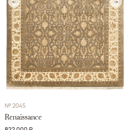
←
→
№ 2045
Renaissance
822 000 ₽