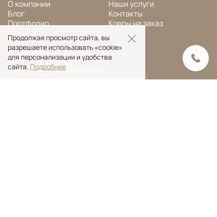
О компании
Наши услуги
Блог
Контакты
Портфолио
Ковры на заказ
Продолжая просмотр сайта, вы
разрешаете использовать «cookie»
© Ansy Carpet Company 2005 — 2026
для персонализации и удобства
сайта.
Подробнее
Политика конфиденциальности
Поиск ковра
Поиск