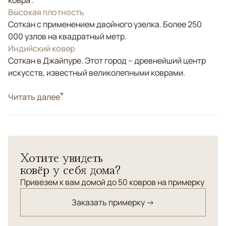
ковра .
Высокая плотность
Соткан с применением двойного узелка. Более 250
000 узлов на квадратный метр.
Индийский ковер
Соткан в Джайпуре. Этот город – древнейший центр
искусств, известный великолепными коврами.
Стиль
Читать далее
Классические
Цвета
Золотой, Оливковый
Узоры
Растительный
Элегантный современный ковер "Ренессанс" с
Хотите увидеть
классическим узором.
ковёр у себя дома?
Привезем к вам домой до 50 ковров на примерку
Заказать примерку →