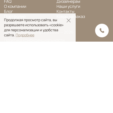
FAQ
Дизайнерам
О компании
Наши услуги
Блог
Контакты
Портфолио
Ковры на заказ
Продолжая просмотр сайта, вы
разрешаете использовать «cookie»
для персонализации и удобства
© Ansy Carpet Company 2005 — 2026
сайта.
Подробнее
Политика конфиденциальности
Поиск ковра
Поиск