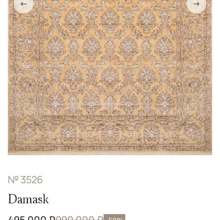
←
→
№ 3526
Damask
495 000 ₽
990 000 ₽