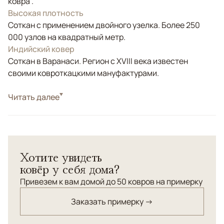
ковра .
Высокая плотность
Соткан с применением двойного узелка. Более 250
000 узлов на квадратный метр.
Индийский ковер
Соткан в Варанаси. Регион с XVIII века известен
своими ковроткацкими мануфактурами.
Стиль
Читать далее
Классические
Цвета
Белый/Сливочный, Бежевый, Золотой
Узоры
Растительный
Структурный ритмичный орнамент ковра "Дамаск",
Хотите увидеть
сочетающий в себе традиционные и современные
ковёр у себя дома?
мотивы, элегантность и комфорт, создаст ощущение
уюта и умиротворенности, добавляя красоты и
Привезем к вам домой до 50 ковров на примерку
мягкости в интерьере.
Заказать примерку →