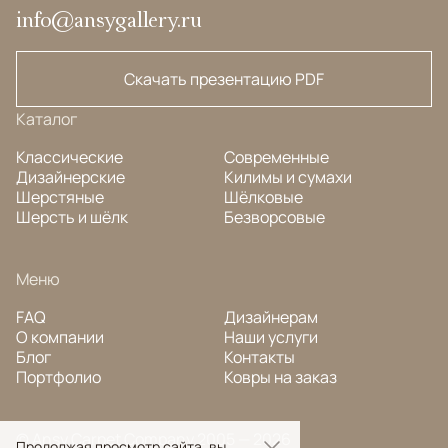
info@ansygallery.ru
Скачать презентацию PDF
Каталог
Классические
Современные
Дизайнерские
Килимы и сумахи
Шерстяные
Шёлковые
Шерсть и шёлк
Безворсовые
Меню
FAQ
Дизайнерам
О компании
Наши услуги
Блог
Контакты
Портфолио
Ковры на заказ
© Ansy Carpet Company 2005 — 2026
Продолжая просмотр сайта, вы