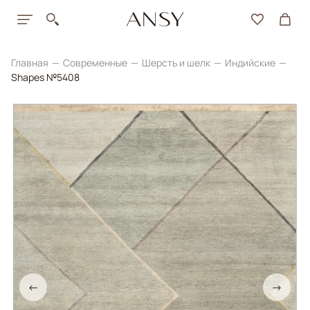
Главная
Современные
Шерсть и шелк
Индийские
Shapes №5408
←
→