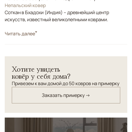
Непальский ковер
Соткан в Бхадохи (Индия) – древнейший центр
искусств, известный великолепными коврами.
Стиль
Читать далее
Современные
Цвета
Серый
Узоры
Геометрический
Хотите увидеть
ковёр у себя дома?
Привезем к вам домой до 50 ковров на примерку
Заказать примерку →