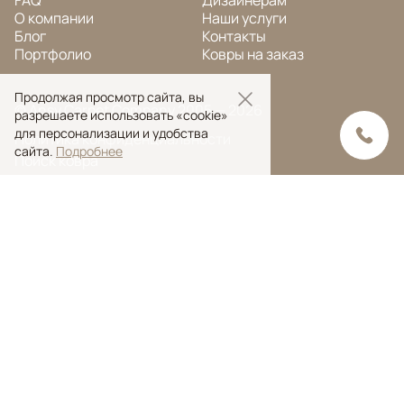
FAQ
Дизайнерам
О компании
Наши услуги
Блог
Контакты
Портфолио
Ковры на заказ
Продолжая просмотр сайта, вы
© Ansy Carpet Company 2005 — 2026
разрешаете использовать «cookie»
для персонализации и удобства
Политика конфиденциальности
сайта.
Подробнее
Поиск ковра
Поиск