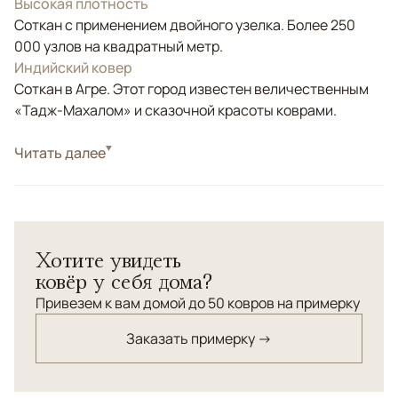
Высокая плотность
Соткан с применением двойного узелка. Более 250
000 узлов на квадратный метр.
Индийский ковер
Соткан в Агре. Этот город известен величественным
«Тадж-Махалом» и сказочной красоты коврами.
Стиль
Читать далее
Классические
Цвета
Серый, Коричневый/Терракотовый
Узоры
Растительный
Хотите увидеть
ковёр у себя дома?
Привезем к вам домой до 50 ковров на примерку
Заказать примерку →