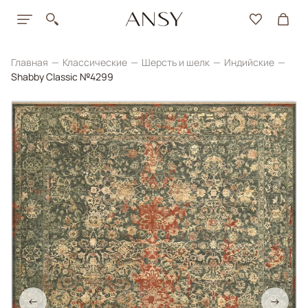
Главная
Классические
Шерсть и шелк
Индийские
Shabby Classic №4299
←
→