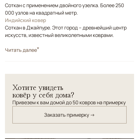
Соткан с применением двойного узелка. Более 250
000 узлов на квадратный метр.
Индийский ковер
Соткан в Джайпуре. Этот город – древнейший центр
искусств, известный великолепными коврами.
Стиль
Читать далее
Современные
Цвета
Серый, Голубой, Мультиколор
Узоры
Абстрактный
Хотите увидеть
ковёр у себя дома?
Привезем к вам домой до 50 ковров на примерку
Заказать примерку →