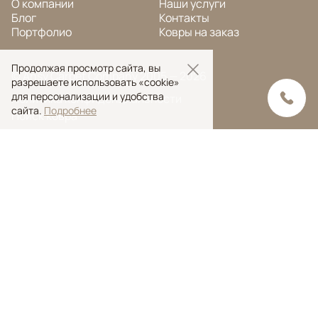
О компании
Наши услуги
Блог
Контакты
Портфолио
Ковры на заказ
Продолжая просмотр сайта, вы
© Ansy Carpet Company 2005 — 2026
разрешаете использовать «cookie»
для персонализации и удобства
Политика конфиденциальности
сайта.
Подробнее
Поиск ковра
Поиск