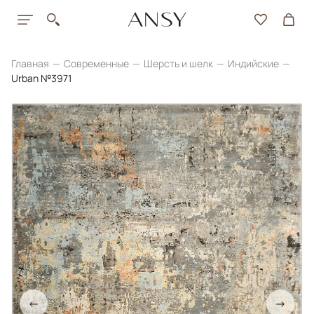
Главная
Современные
Шерсть и шелк
Индийские
Urban №3971
←
→