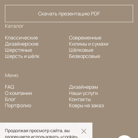
Скачать презентацию PDF
Каталог
Классические
Современные
Дизайнерские
Килимы и сумахи
Шерстяные
Шёлковые
Шерсть и шёлк
Безворсовые
Меню
FAQ
Дизайнерам
О компании
Наши услуги
Блог
Контакты
Портфолио
Ковры на заказ
© Ansy Carpet Company 2005 — 2026
Продолжая просмотр сайта, вы
Политика конфиденциальности
разрешаете использовать «cookie»