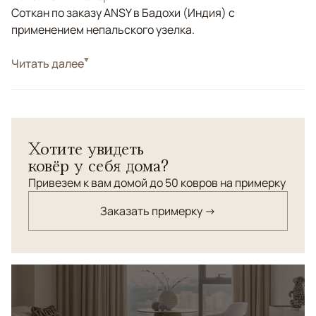
Соткан по заказу ANSY в Бадохи (Индия) с
применением непальского узелка.
Стиль
Читать далее
Современные
Цвета
Серый
Узоры
Геометрический
Современный ковер ручной работы. Орнамент ковра -
Хотите увидеть
из бамбукового шелка, а фон соткан из шерсти высшей
ковёр у себя дома?
категории. Шерстяной ворс неразрезной - технология
"карвинг".
Привезем к вам домой до 50 ковров на примерку
Заказать примерку →