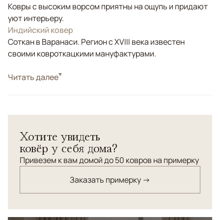
Ковры с высоким ворсом приятны на ощупь и придают
уют интерьеру.
Индийский ковер
Соткан в Варанаси. Регион с XVIII века известен
своими ковроткацкими мануфактурами.
Стиль
Читать далее
Современные
Цвета
Серый
Узоры
Без узора
Однотонный ковёр Salvani — изделие ручной работы,
Хотите увидеть
сотканное из натуральной шерсти и бамбукового
ковёр у себя дома?
шёлка. Высокий ворс (2 см) придаёт ковру особую
мягкость, а плотная текстура обеспечивает комфорт и
Привезем к вам домой до 50 ковров на примерку
износостойкость. Лёгкий, приятный на ощупь и
Заказать примерку →
долговечный, он органично вписывается в различные
интерьерные решения, выступая в роли спокойного
фонового элемента. Ковёр поддерживает общий
колорит пространства и наполняет интерьер