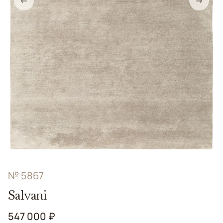
←
→
№ 5867
Salvani
547 000 ₽