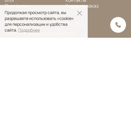
Портфолио
Ковры на заказ
Продолжая просмотр сайта, вы
разрешаете использовать «cookie»
© Ansy Carpet Company 2005 — 2026
для персонализации и удобства
сайта.
Подробнее
Политика конфиденциальности
Поиск ковра
Поиск
Ansy Сarpet Сompany