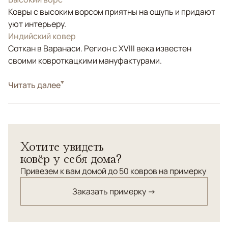
Ковры с высоким ворсом приятны на ощупь и придают
уют интерьеру.
Индийский ковер
Соткан в Варанаси. Регион с XVIII века известен
своими ковроткацкими мануфактурами.
Стиль
Читать далее
Современные
Цвета
Бежевый, Серый
Узоры
Без узора
Однотонный ковер ручной работы Salvani соткан из
Хотите увидеть
натуральной шерсти и бамбукового шёлка
ковёр у себя дома?
(артшёлк).Обладает высоким ворсом - 2см и при это
плотной текстурой. Ковер очень мягкий, лёгкий и
Привезем к вам домой до 50 ковров на примерку
долговечный. Идеальный вариант для спальни или
Заказать примерку →
гостиной в качестве фонового ковра, который
способен поддержать общий колорит и придать уюта.