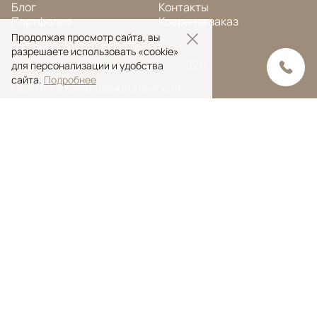
Блог
Контакты
Портфолио
Ковры на заказ
Продолжая просмотр сайта, вы
разрешаете использовать «cookie»
© Ansy Carpet Company 2005 — 2026
для персонализации и удобства
сайта.
Подробнее
Политика конфиденциальности
Поиск ковра
Поиск
Ansy Сarpet Сompany