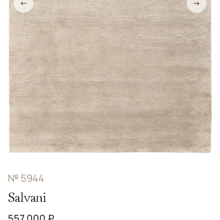
←
→
№ 5944
Salvani
557 000 ₽