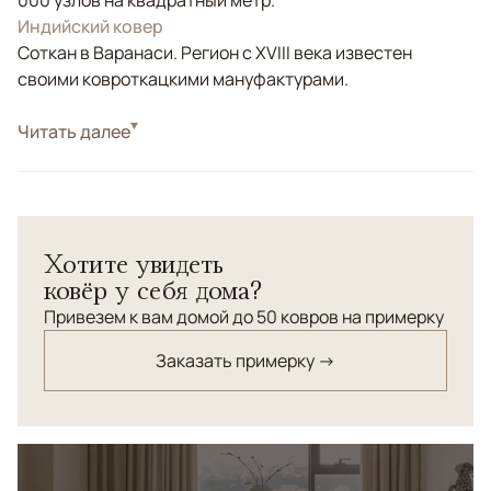
000 узлов на квадратный метр.
Индийский ковер
Соткан в Варанаси. Регион с XVIII века известен
своими ковроткацкими мануфактурами.
Стиль
Читать далее
Современные
Цвета
Бежевый, Коричневый/Терракотовый
Узоры
Геометрический, Абстрактный
Современный ковер Relief ручной работы с графичным
Хотите увидеть
линейным рисунком в спокойной бежево-коричневой
ковёр у себя дома?
гамме. Выполнен из натуральной шерсти и
бамбукового шелка — сочетает мягкость,
Привезем к вам домой до 50 ковров на примерку
износостойкость и деликатный шелковистый блеск.
Заказать примерку →
Лаконичный дизайн легко интегрируется в
премиальные интерьеры и становится тонким
акцентом пространства.