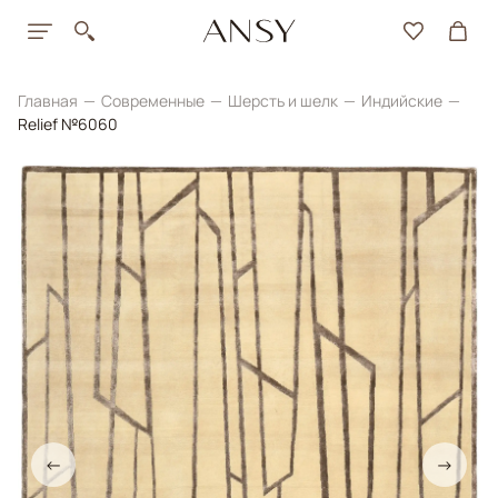
Главная
Современные
Шерсть и шелк
Индийские
Relief №6060
←
→