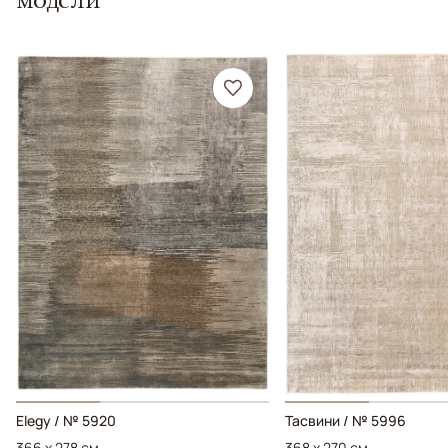
Elegy / № 5920
Тасвини / № 5996
366 x 278 см
368 x 270 см