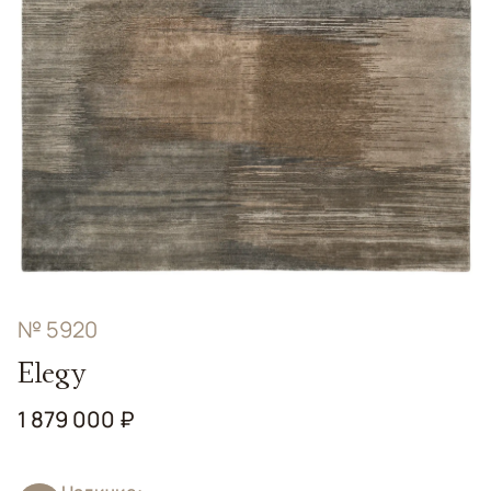
№ 5920
Elegy
1 879 000 ₽