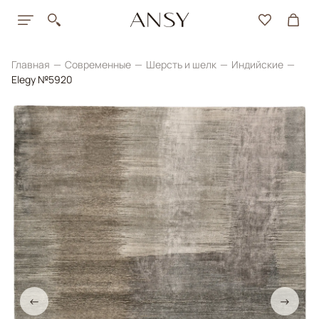
Главная
Современные
Шерсть и шелк
Индийские
Elegy №5920
←
→