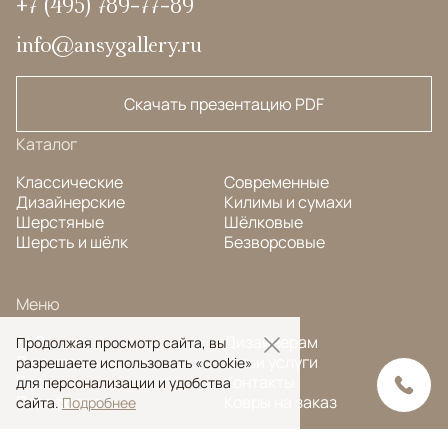
+7 (495) 789-77-89
info@ansygallery.ru
Скачать презентацию PDF
Каталог
Классические
Современные
Дизайнерские
Килимы и сумахи
Шерстяные
Шёлковые
Шерсть и шёлк
Безворсовые
Меню
FAQ
Дизайнерам
Продолжая просмотр сайта, вы
О компании
Наши услуги
разрешаете использовать «cookie»
Блог
Контакты
для персонализации и удобства
Портфолио
Ковры на заказ
сайта.
Подробнее