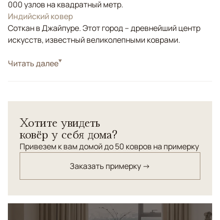
000 узлов на квадратный метр.
Индийский ковер
Соткан в Джайпуре. Этот город – древнейший центр
искусств, известный великолепными коврами.
Стиль
Читать далее
Современные
Цвета
Бежевый, Серый, Коричневый/Терракотовый
Узоры
Абстрактный
Художественный ковер Elegy из премиальной шерсти и
Хотите увидеть
бамбукового шелка воплощает современное
ковёр у себя дома?
искусство в текстильной форме. Абстрактный рисунок
напоминает экспрессивные мазки кисти или
Привезем к вам домой до 50 ковров на примерку
акварельные растекания, создавая динамичную
Заказать примерку →
композицию с глубокими эмоциональными оттенками.