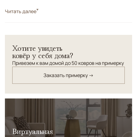
Стиль
Читать далее
Современные
Цвета
Белый/Сливочный, Бежевый, Серый
Узоры
Абстрактный
Хотите увидеть
ковёр у себя дома?
Привезем к вам домой до 50 ковров на примерку
Заказать примерку →
Виртуальная