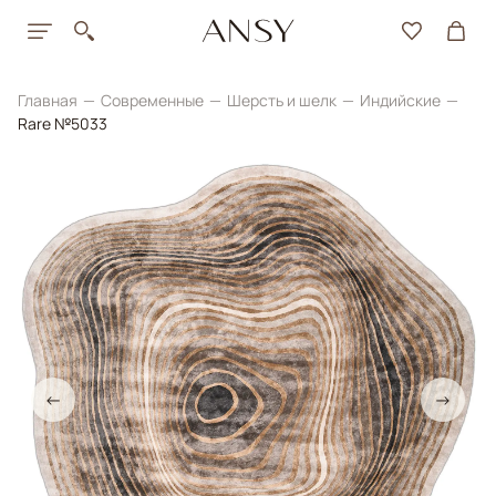
Главная
Современные
Шерсть и шелк
Индийские
Rare №5033
←
→