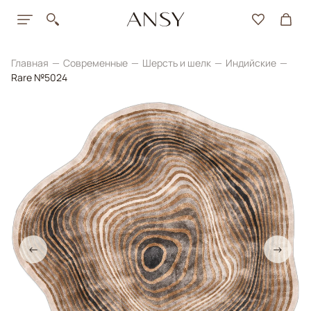
Главная
Современные
Шерсть и шелк
Индийские
Rare №5024
←
→