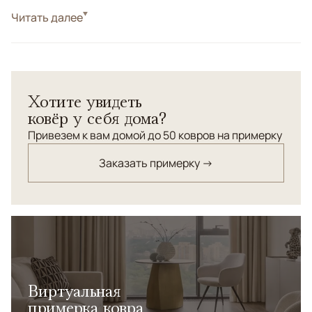
Стиль
Читать далее
Современные
Цвета
Белый/Сливочный, Бежевый, Золотой, Серый
Узоры
Геометрический
Хотите увидеть
ковёр у себя дома?
Привезем к вам домой до 50 ковров на примерку
Заказать примерку →
Виртуальная
примерка ковра