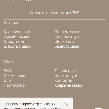
Скачать презентацию PDF
Каталог
Классические
Современные
Дизайнерские
Килимы и сумахи
Шерстяные
Шёлковые
Шерсть и шёлк
Безворсовые
Меню
FAQ
Дизайнерам
О компании
Наши услуги
Блог
Контакты
Портфолио
Ковры на заказ
© Ansy Carpet Company 2005 — 2026
Продолжая просмотр сайта, вы
Политика конфиденциальности
разрешаете использовать «cookie»