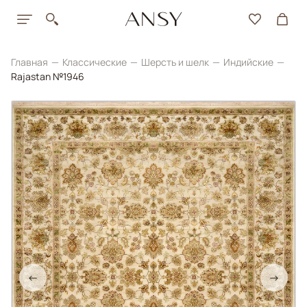
Главная
Классические
Шерсть и шелк
Индийские
Rajastan №1946
←
→