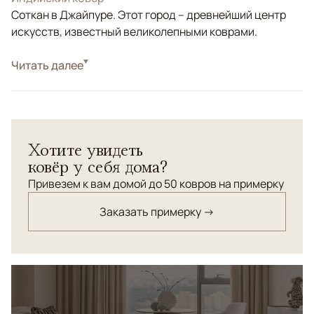
Соткан в Джайпуре. Этот город – древнейший центр
искусств, известный великолепными коврами.
Стиль
Читать далее
Классические
Цвета
Белый/Сливочный, Бежевый
Узоры
Растительный
Рельефная стрижка ворса. Орнамент выполнен из
Хотите увидеть
натурального премиум шелка, а фоновая часть
ковёр у себя дома?
рисунка - из шерсти высшей категории.
Привезем к вам домой до 50 ковров на примерку
Заказать примерку →