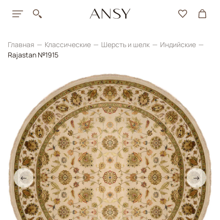
Главная
Классические
Шерсть и шелк
Индийские
Rajastan №1915
←
→