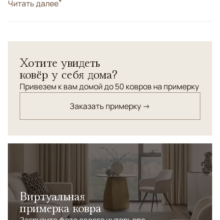
Стиль
Читать далее
Классические
Цвета
Бежевый, Оливковый
Узоры
Растительный
Круглый индийский ковер. Весь орнамент выполнен из
Хотите увидеть
шелка, а фоновая часть из шерсти высшей категории.
ковёр у себя дома?
Привезем к вам домой до 50 ковров на примерку
Заказать примерку →
Виртуальная
примерка ковра