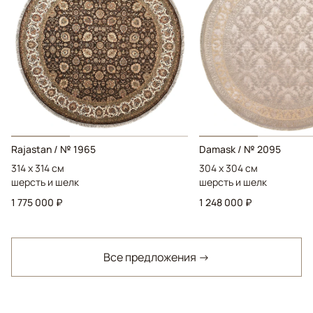
Rajastan / № 1965
Damask / № 2095
314 x 314 см
304 x 304 см
шерсть и шелк
шерсть и шелк
1 775 000 ₽
1 248 000 ₽
Все предложения →