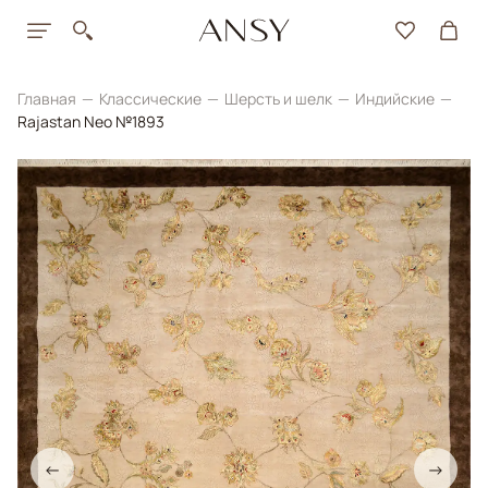
Главная
Классические
Шерсть и шелк
Индийские
Rajastan Neo №1893
←
→