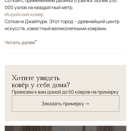
Соткан с применением двойного узелка. Более 250
000 узлов на квадратный метр.
Индийский ковер
Соткан в Джайпуре. Этот город – древнейший центр
искусств, известный великолепными коврами.
Стиль
Читать далее
Классические
Цвета
Бежевый, Оливковый
Узоры
Растительный
Великолепный ковер с растительным орнаментом и
Хотите увидеть
узким бордюром.
ковёр у себя дома?
Привезем к вам домой до 50 ковров на примерку
Заказать примерку →