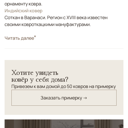
орнаменту ковра.
Индийский ковер
Соткан в Варанаси. Регион с XVIII века известен
своими ковроткацкими мануфактурами.
Стиль
Читать далее
Дизайнерские
Особый шик этому ковру "Амбуаз" придает интересное
цветовое решение: сочетание светло-мятного и
золотого цвета.
Хотите увидеть
ковёр у себя дома?
Привезем к вам домой до 50 ковров на примерку
Заказать примерку →