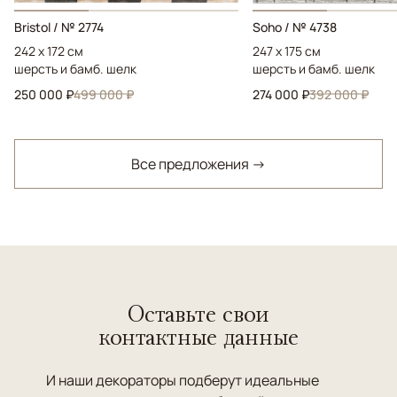
Bristol / № 2774
Soho / № 4738
242 x 172 см
247 x 175 см
шерсть и бамб. шелк
шерсть и бамб. шелк
250 000 ₽
499 000 ₽
274 000 ₽
392 000 ₽
Все предложения →
Оставьте свои
контактные данные
И наши декораторы подберут идеальные