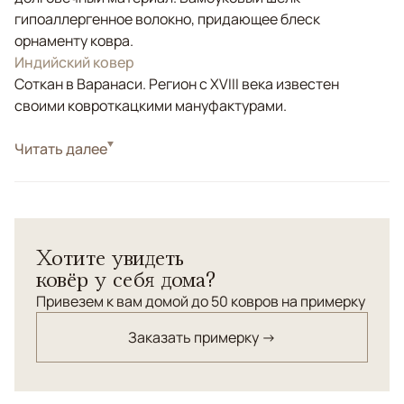
гипоаллергенное волокно, придающее блеск
орнаменту ковра.
Индийский ковер
Соткан в Варанаси. Регион с XVIII века известен
своими ковроткацкими мануфактурами.
Стиль
Читать далее
Современные
Цвета
Белый/Сливочный, Фиолетовый/Сиреневый
Узоры
Растительный
Ковер "Амбуаз" с редким бледно-пурпурно-серым
Хотите увидеть
цветом в орнаменте.
ковёр у себя дома?
Привезем к вам домой до 50 ковров на примерку
Заказать примерку →