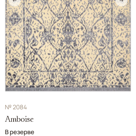
←
→
№ 2084
Amboise
В резерве