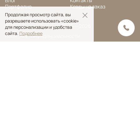
Блог
Контакты
Портфолио
Ковры на заказ
Продолжая просмотр сайта, вы
разрешаете использовать «cookie»
© Ansy Carpet Company 2005 — 2026
для персонализации и удобства
сайта.
Подробнее
Политика конфиденциальности
Поиск ковра
Поиск
Ansy Сarpet Сompany