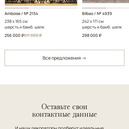
Amboise / № 2154
Bilbao / № 4939
238 x 165 см
242 x 171 см
шерсть и бамб. шелк
шерсть и бамб. шелк
256 000 ₽
511 000 ₽
298 000 ₽
Все предложения →
Оставьте свои
контактные данные
И наши декораторы подберут идеальные