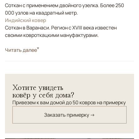
Соткан с применением двойного узелка. Более 250
000 узлов на квадратный метр.
Индийский ковер
Соткан в Варанаси. Регион с XVIII века известен
своими ковроткацкими мануфактурами.
Стиль
Читать далее
Современные
Цвета
Желтый, Бежевый, Серый, Розовый
Узоры
Абстрактный
Хотите увидеть
ковёр у себя дома?
Привезем к вам домой до 50 ковров на примерку
Заказать примерку →