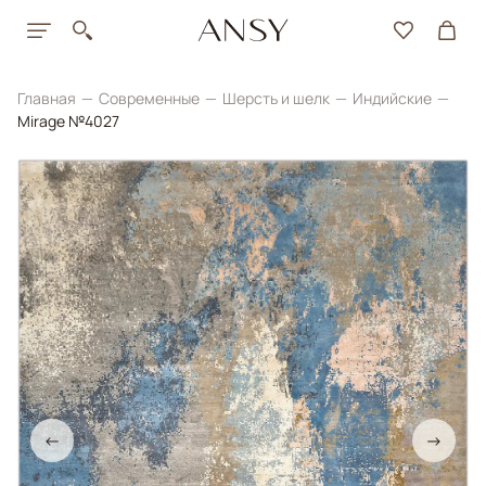
Главная
Современные
Шерсть и шелк
Индийские
Mirage №4027
←
→