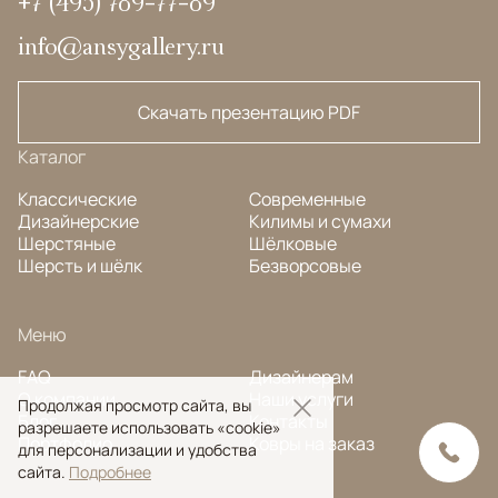
+7 (495) 789-77-89
info@ansygallery.ru
Скачать презентацию PDF
Каталог
Классические
Современные
Дизайнерские
Килимы и сумахи
Шерстяные
Шёлковые
Шерсть и шёлк
Безворсовые
Меню
FAQ
Дизайнерам
О компании
Наши услуги
Продолжая просмотр сайта, вы
Блог
Контакты
разрешаете использовать «cookie»
Портфолио
Ковры на заказ
для персонализации и удобства
сайта.
Подробнее