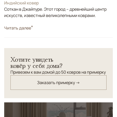
Индийский ковер
Соткан в Джайпуре. Этот город – древнейший центр
искусств, известный великолепными коврами.
Стиль
Читать далее
Современные
Золотой, Коричневый/Терракотовый, Синий,
Цвета
Мультиколор
Узоры
Абстрактный
Хотите увидеть
ковёр у себя дома?
Привезем к вам домой до 50 ковров на примерку
Заказать примерку →