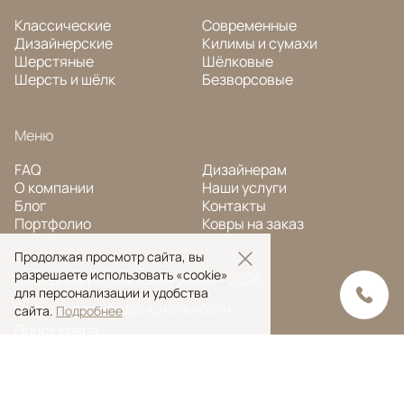
Классические
Современные
Дизайнерские
Килимы и сумахи
Шерстяные
Шёлковые
Шерсть и шёлк
Безворсовые
Меню
FAQ
Дизайнерам
О компании
Наши услуги
Блог
Контакты
Портфолио
Ковры на заказ
Продолжая просмотр сайта, вы
разрешаете использовать «cookie»
© Ansy Carpet Company 2005 — 2026
для персонализации и удобства
Политика конфиденциальности
сайта.
Подробнее
Поиск ковра