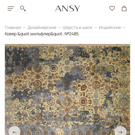
Главная
Дизайнерские
Шерсть и шелк
Индийские
Ковер &quot;мильфлер&quot; №2485
←
→