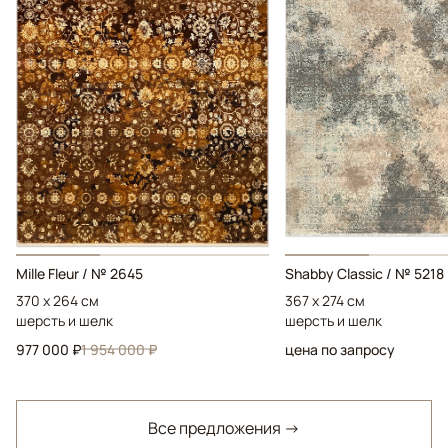
Mille Fleur / № 2645
Shabby Classic / № 5218
370 x 264 см
367 x 274 см
шерсть и шелк
шерсть и шелк
977 000 ₽
1 954 000 ₽
цена по запросу
Все предложения →