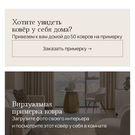
Дизайнерский ковер "Мильфлер" соткан из шерсти и
шелка имеет разноуровневую стрижку ворса. В
орнаменте использованы актуальные элементы
Хотите увидеть
стертого рисунка и неоднородного окраса.
ковёр у себя дома?
Привезем к вам домой до 50 ковров на примерку
Заказать примерку →
Виртуальная
примерка ковра
Загрузите фото своего интерьера
и посмотрите этот ковёр у себя в комнате