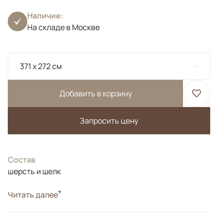
Наличие:
На складе в Москве
371 x 272 см
Добавить в корзину
Запросить цену
Состав
шерсть и шелк
Стиль
Читать далее
Дизайнерские