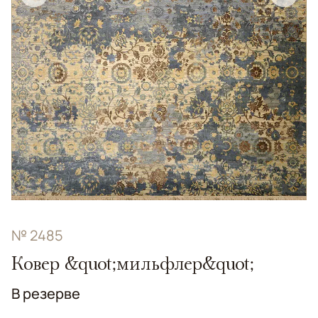
№ 2485
Ковер &quot;мильфлер&quot;
В резерве