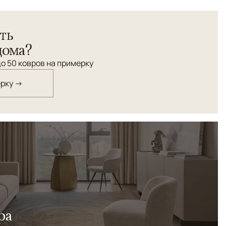
ерсидского орнамента "Махи".
ть
дома?
о 50 ковров на примерку
ерку →
ра