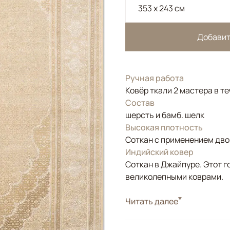
353 x 243 см
Добавит
Ручная работа
Ковёр ткали 2 мастера в те
Состав
шерсть и бамб. шелк
Высокая плотность
Соткан с применением двой
Индийский ковер
Соткан в Джайпуре. Этот г
великолепными коврами.
Стиль
Читать далее
Классические
Цвета
Белый/Сливочный, 
Узоры
Растительный, Геом