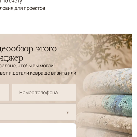
 по счёту
ловия для проектов
еообзор этого
енджер
салоне, чтобы вы могли
вет и детали ковра до визита или