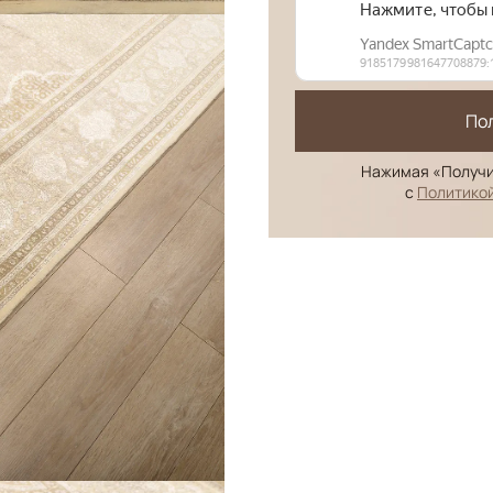
По
Нажимая «Получи
с
Политико