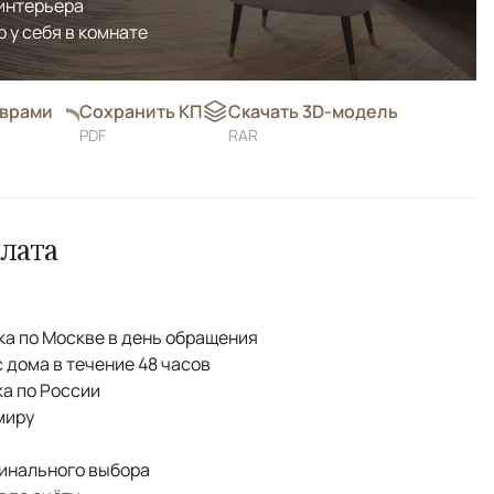
 интерьера
р у себя в комнате
оврами
Сохранить КП
Скачать 3D-модель
PDF
RAR
лата
а по Москве в день обращения
с дома в течение 48 часов
а по России
миру
финального выбора