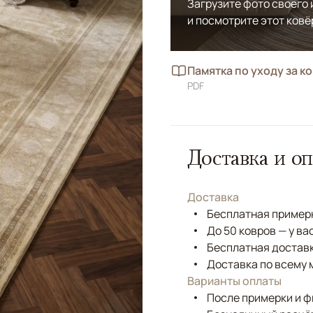
Загрузите фото своего
и посмотрите этот ковё
Памятка по уходу за к
PDF
Доставка и оп
Доставка
Бесплатная примерк
До 50 ковров — у ва
Бесплатная доставк
Доставка по всему 
Варианты оплаты
После примерки и 