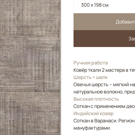
300 x 198 см
Добавит
За
Ручная работа
Ковёр ткали 2 мастера в т
Шерсть + шелк
Овечья шерсть – мягкий н
натуральное волокно, прид
Высокая плотность
Соткан с применением двой
Индийский ковер
Соткан в Варанаси. Регион
мануфактурами.