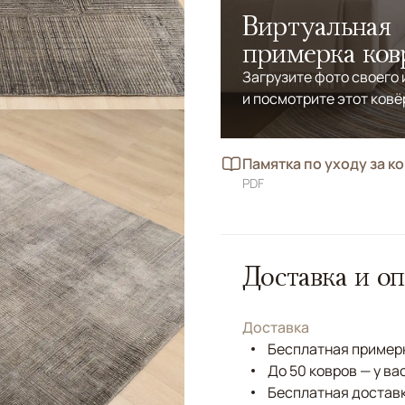
Виртуальная
примерка ков
Загрузите фото своего
и посмотрите этот ковё
Памятка по уходу за к
PDF
Доставка и оп
Доставка
Бесплатная примерк
До 50 ковров — у ва
Бесплатная доставк