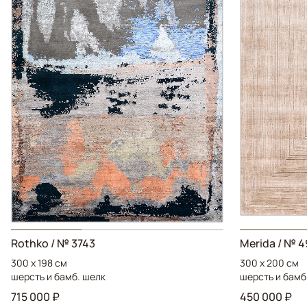
Rothko / № 3743
Merida / № 
300 x 198 см
300 x 200 см
шерсть и бамб. шелк
шерсть и бамб
715 000 ₽
450 000 ₽