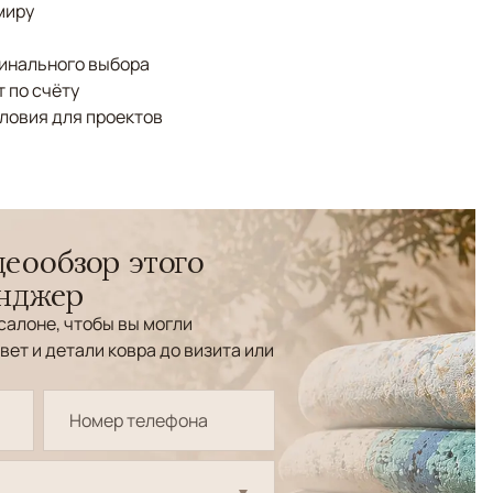
миру
финального выбора
 по счёту
ловия для проектов
еообзор этого
енджер
салоне, чтобы вы могли
вет и детали ковра до визита или