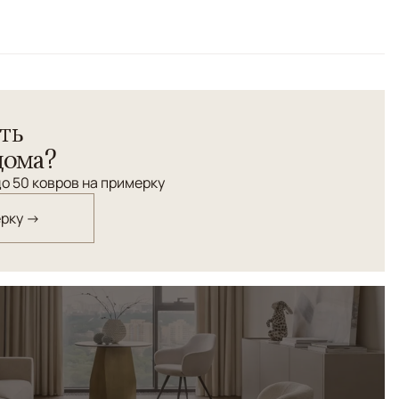
вер "Йорк" выполнен в холодной гамме серых и бежевых
ть
есие и ритм в оформлении интерьера.
дома?
о 50 ковров на примерку
ерку →