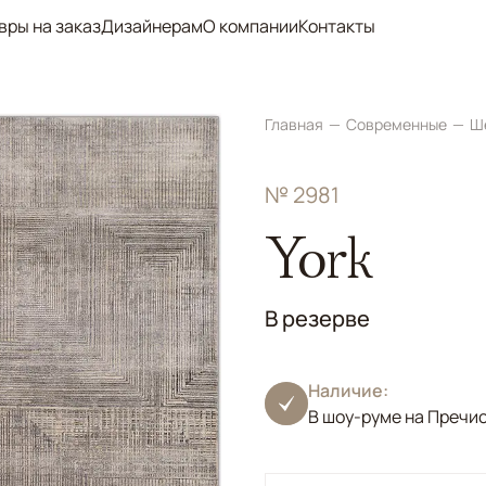
вры на заказ
Дизайнерам
О компании
Контакты
Главная
Современные
Ш
№ 2981
York
В резерве
Наличие:
В шоу-руме на Пречи