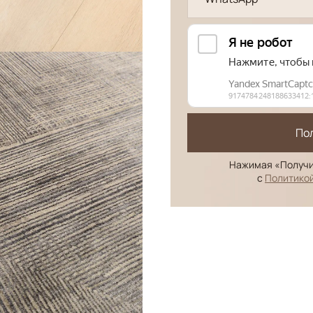
По
Нажимая «Получи
с
Политико