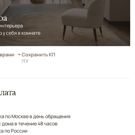
ра
 интерьера
р у себя в комнате
оврами
Сохранить КП
PDF
лата
а по Москве в день обращения
с дома в течение 48 часов
а по России