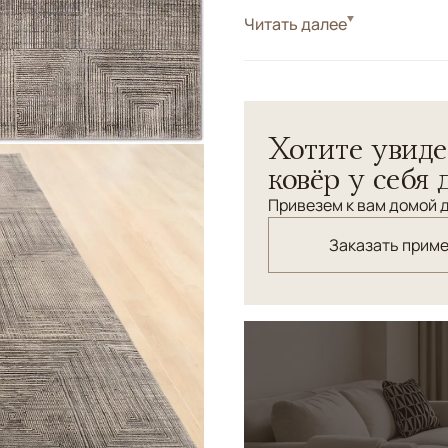
Стиль
Читать далее
Современные
Цвета
Серый
Узоры
Геометрический
Стильный дизайнерский ко
Хотите увиде
оттенков. Создаст равнов
ковёр у себя 
Привезем к вам домой д
Заказать прим