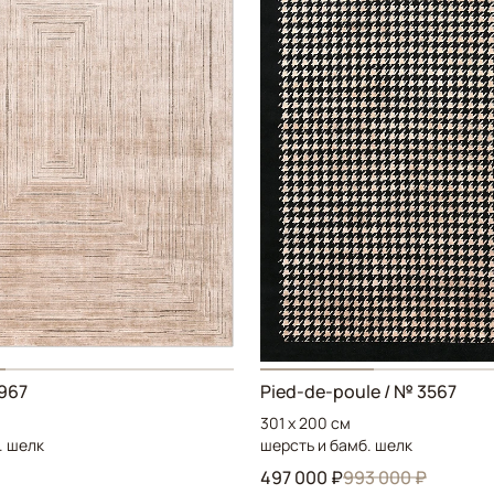
4967
Pied-de-poule / № 3567
301 x 200 см
. шелк
шерсть и бамб. шелк
497 000 ₽
993 000 ₽