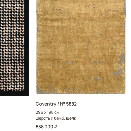
Coventry / № 5882
296 x 198 см
шерсть и бамб. шелк
838 000 ₽