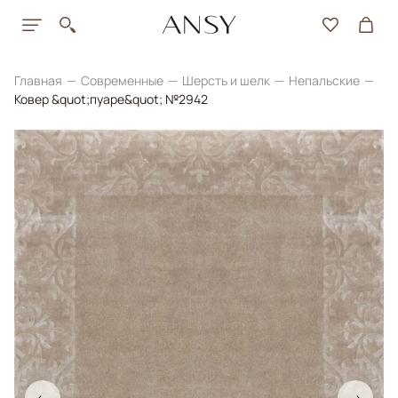
Главная
Современные
Шерсть и шелк
Непальские
Ковер &quot;пуаре&quot; №2942
←
→