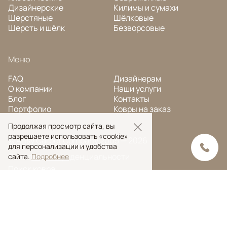
Дизайнерские
Килимы и сумахи
Шерстяные
Шёлковые
Шерсть и шёлк
Безворсовые
Меню
FAQ
Дизайнерам
О компании
Наши услуги
Блог
Контакты
Портфолио
Ковры на заказ
Продолжая просмотр сайта, вы
разрешаете использовать «cookie»
© Ansy Carpet Company 2005 — 2026
для персонализации и удобства
Политика конфиденциальности
сайта.
Подробнее
Поиск ковра
Поиск