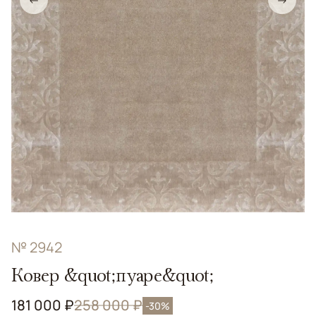
№ 2942
Ковер &quot;пуаре&quot;
181 000 ₽
258 000 ₽
-30%