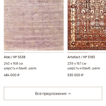
Aldo / № 5538
Artefact / № 5183
240 x 168 см
239 x 167 см
шерсть и бамб. шелк
шерсть и бамб. шелк
484 000 ₽
530 000 ₽
Все предложения →