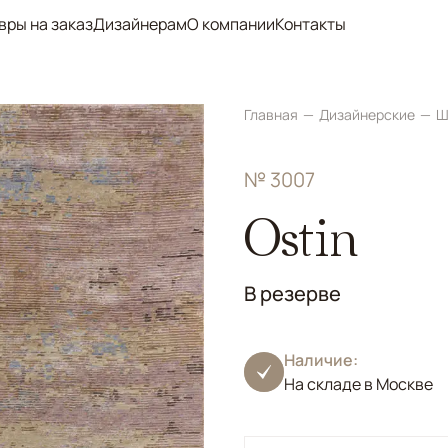
вры на заказ
Дизайнерам
О компании
Контакты
Главная
Дизайнерские
Ш
№ 3007
Ostin
В резерве
Наличие:
На складе в Москве