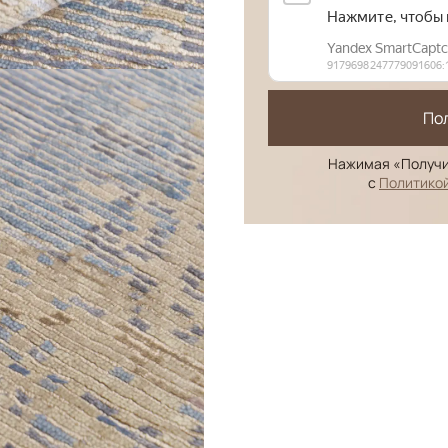
По
Нажимая «Получи
с
Политико