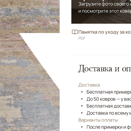
Загрузите фото своего
и посмотрите этот ковё
Памятка по уходу за к
PDF
Доставка и оп
Доставка
Бесплатная примерк
До 50 ковров — у ва
Бесплатная доставк
Доставка по всему 
Варианты оплаты
После примерки и 