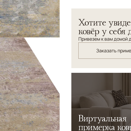
Интересный ковер с абстр
придаст интерьеру свежес
Хотите увиде
ковёр у себя 
Привезем к вам домой д
Заказать прим
Виртуальная
примерка ков