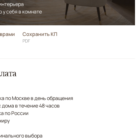
 интерьера
р у себя в комнате
оврами
Сохранить КП
PDF
лата
а по Москве в день обращения
с дома в течение 48 часов
а по России
миру
финального выбора