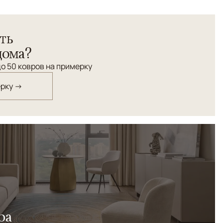
актным орнаментом нежных розовато-голубых оттенков
ть и современное звучание.
ть
дома?
о 50 ковров на примерку
ерку →
ра