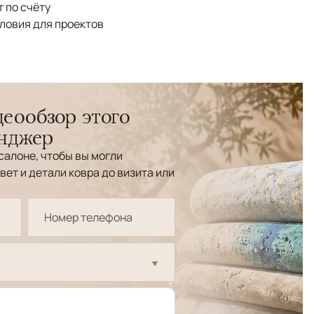
 по счёту
ловия для проектов
еообзор этого
енджер
салоне, чтобы вы могли
вет и детали ковра до визита или