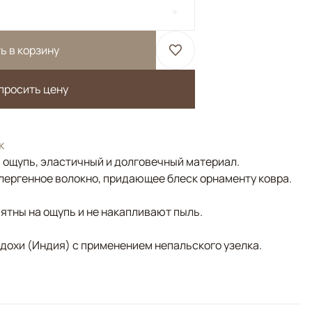
ь в корзину
просить цену
к
а ощупь, эластичный и долговечный материал.
лергенное волокно, придающее блеск орнаменту ковра.
ятны на ощупь и не накапливают пыль.
адохи (Индия) с применением непальского узелка.