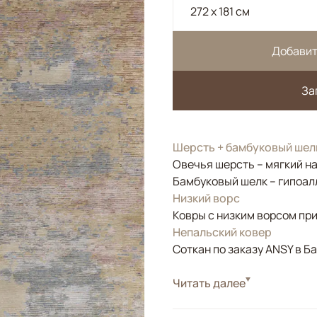
272 x 181 см
Добавит
За
Шерсть + бамбуковый шел
Овечья шерсть – мягкий н
Бамбуковый шелк – гипоал
Низкий ворс
Ковры с низким ворсом при
Непальский ковер
Соткан по заказу ANSY в Б
Стиль
Читать далее
Дизайнерские