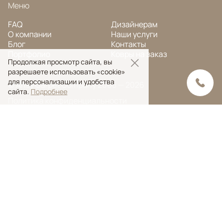
Меню
FAQ
Дизайнерам
О компании
Наши услуги
Блог
Контакты
Портфолио
Ковры на заказ
Продолжая просмотр сайта, вы
разрешаете использовать «cookie»
для персонализации и удобства
© Ansy Carpet Company 2005 — 2026
сайта.
Подробнее
Политика конфиденциальности
Поиск ковра
Поиск