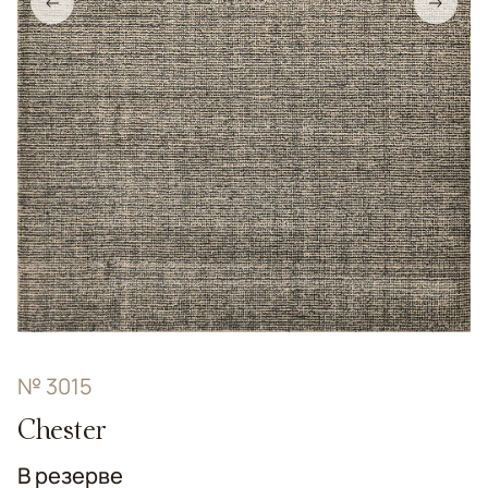
←
→
№ 3015
Chester
В резерве