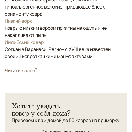
гипоаллергенное волокно, придающее блеск
орнаменту ковра.
Низкий ворс
Ковры с низким ворсом приятны на ощупь и не
накапливают пыль.
Индийский ковер
Соткан в Варанаси. Регион с XVIII века известен
своими ковроткацкими мануфактурами.
Стиль
Читать далее
Современные
Цвета
Бежевый
Узоры
Без узора
Ковер "Честер" с красивыми тонкими серебристо-
Хотите увидеть
графитовыми шелковыми полосками создаст
ковёр у себя дома?
городской интерьер и подчеркнет его элегантность.
Универсален в своем применении.
Привезем к вам домой до 50 ковров на примерку