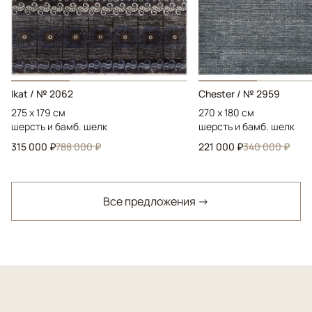
Ikat / № 2062
Chester / № 2959
275 x 179 см
270 x 180 см
шерсть и бамб. шелк
шерсть и бамб. шелк
315 000 ₽
788 000 ₽
221 000 ₽
340 000 ₽
Все предложения →