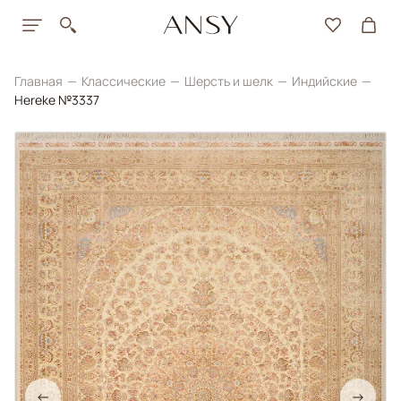
Главная
Классические
Шерсть и шелк
Индийские
Hereke №3337
←
→