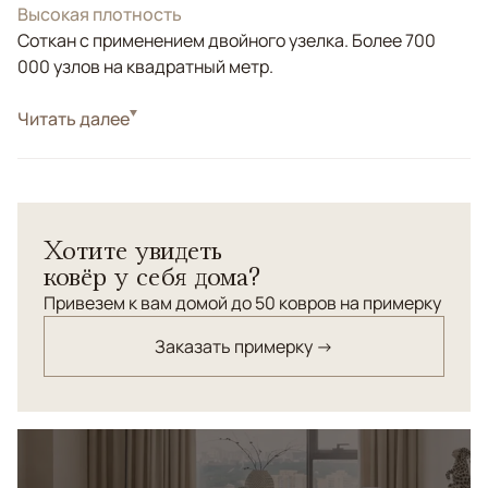
Высокая плотность
Соткан с применением двойного узелка. Более 700
000 узлов на квадратный метр.
Стиль
Читать далее
Классические
Цвета
Белый/Сливочный, Бежевый
Узоры
Растительный
Статусный традиционный ковер с нежным кружевным
Хотите увидеть
узором и центральным медальоном. Нежные оттенки
ковёр у себя дома?
бежево-золотистого внесут в ваш дом ощущение
солнечного света. Идеален в гостиных и спальнях
Привезем к вам домой до 50 ковров на примерку
роскошного дома.
Заказать примерку →